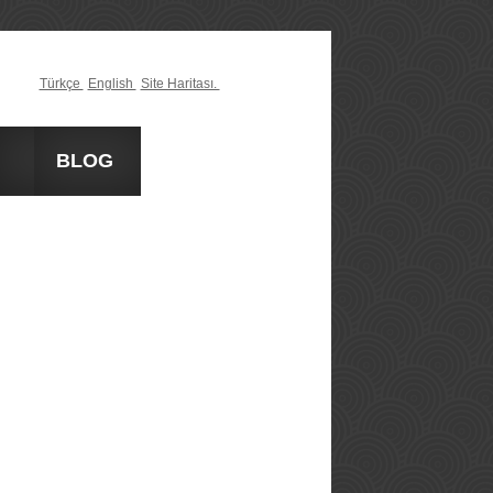
Türkçe
English
Site Haritası.
İM
BLOG