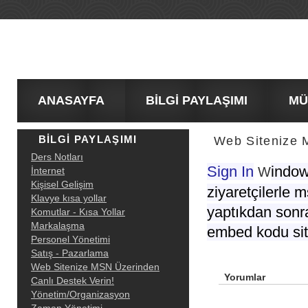
ANASAYFA
BİLGİ PAYLAŞIMI
MÜŞT
BİLGİ PAYLAŞIMI
Web Sitenize 
Ders Notları
Sign In
indow
W
İnternet
Kişisel Gelişim
ziyaretçilerle 
Klavye kısa yollar
yaptıkdan sonra
Komutlar - Kısa Yollar
Markalaşma
embed
kodu si
Personel Yönetimi
Satış - Pazarlama
Web Sitenize MSN Üzerinden
Yorumlar
Canlı Destek Verin!
Yönetim/Organizasyon