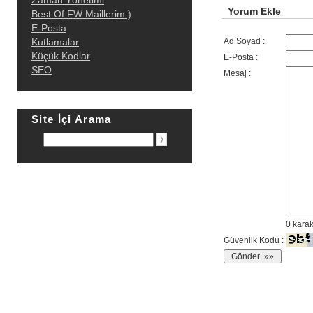
Zaman Yönetimi
Yorum Ekle
Best Of FW Maillerim:)
E-Posta
Kutlamalar
Ad Soyad :
Küçük Kodlar
E-Posta :
SEO
Mesaj :
Site İçi Arama
0
karak
Güvenlik Kodu :