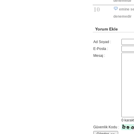
denemedir
10
emine s
denemedir
Yorum Ekle
Ad Soyad :
E-Posta :
Mesaj :
0
karak
Güvenlik Kodu :