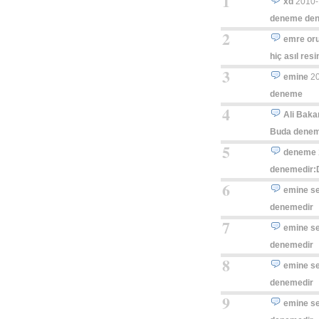
1
xd
2010-
deneme dene
2
emre or
hiç asıl res
3
emine
2
deneme
4
Ali Baka
Buda deneme
5
deneme
denemedir:
6
emine s
denemedir
7
emine s
denemedir
8
emine s
denemedir
9
emine s