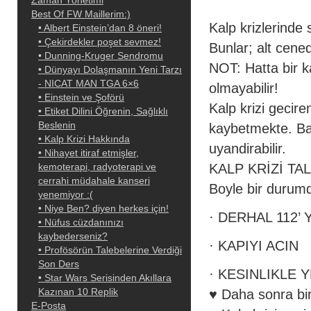
Zaman Yönetimi
Best Of FW Maillerim:)
Kalp krizlerinde 
• Albert Einstein’dan 8 öneri!
• Çekirdekler poşet sevmez!
Bunlar; alt cened
• Dunning-Kruger Sendromu
NOT: Hatta bir k
• Dünyayı Dolaşmanın Yeni Tarzı
- NICAT MAN TGA 6×6
olmayabilir!
• Einstein ve Şoförü
Kalp krizi gecir
• Etiket Dilini Öğrenin, Sağlıklı
Beslenin
kaybetmekte. Baz
• Kalp Krizi Hakkında
uyandirabilir.
• Nihayet itiraf etmişler,
kemoterapi, radyoterapi ve
KALP KRİZİ TAL
cerrahi müdahale kanseri
Boyle bir durumd
• Niye Ben? diyen herkes için‏!
· DERHAL 112’ 
• Nüfus cüzdanınızı
kaybederseniz‏?
· KAPIYI ACIN
• Profösörün Talebelerine Verdiği
Son Ders
· KESINLIKLE 
• Star Wars Serisinden Akıllara
Kazınan 10 Replik
♥ Daha sonra bir
E-Posta