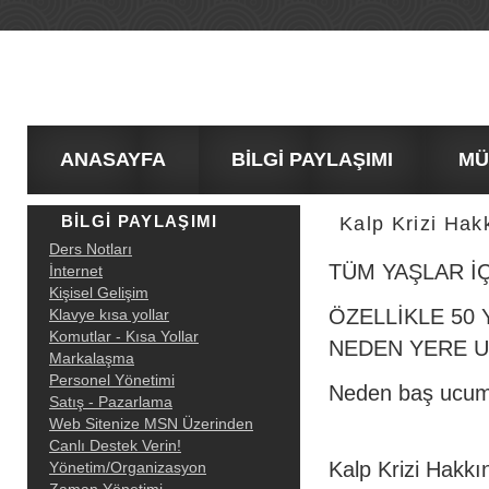
ANASAYFA
BİLGİ PAYLAŞIMI
MÜŞT
BİLGİ PAYLAŞIMI
Kalp Krizi Hak
Ders Notları
TÜM YAŞLAR İÇ
İnternet
Kişisel Gelişim
ÖZELLİKLE 50 
Klavye kısa yollar
Komutlar - Kısa Yollar
NEDEN YERE U
Markalaşma
Personel Yönetimi
Neden baş ucumu
Satış - Pazarlama
Web Sitenize MSN Üzerinden
Canlı Destek Verin!
Kalp Krizi Hakkı
Yönetim/Organizasyon